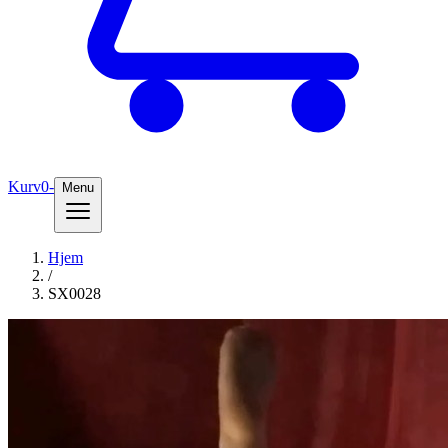
Kurv
0
-
Menu
Hjem
/
SX0028